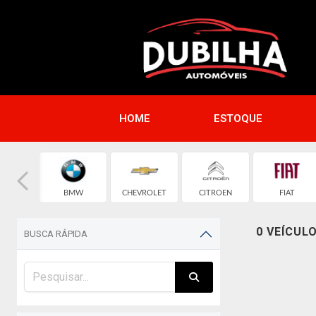
HOME
ESTOQUE
MW
BMW
CHEVROLET
CITROEN
FIAT
0 VEÍCUL
BUSCA RÁPIDA