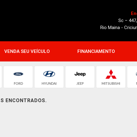
En
Sc – 447
Rio Maina - Crici
VENDA SEU VEÍCULO
FINANCIAMENTO
FORD
HYUNDAI
JEEP
MITSUBISHI
OS ENCONTRADOS.